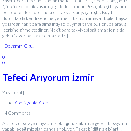
Yaşam içerisinde kimi zaman maddi sıkıntılara girmemiz olağandır.
Çünkü ekonomik yaşam gelgitlerle doludur. Pek çok kişi hayatının
belli dönemlerinde maddi olanaksızlıklar yaşamıştır. Bu gibi
durumlarda kendi kendine yetme imkanı bulamayan kişiler başka
yollardan nakit para alma ihtiyacı duymakta ve bu konuda arayış
içerisine girmektedirler. Nakit para takviyesi sağlamak için akla
gelen ilk yer bankalar olmaktadır. […]
Devamını Oku..
0
0
Tefeci Arıyorum İzmir
Yazar erol |
Komisyonla Kredi
| 4 Comments
Acil toplu paraya ihtiyacımız olduğunda aklımıza gelen ilk başvuru
yapabileceğimiz alan bankalar oluyor. Fakat bildiğiniz gibi artık