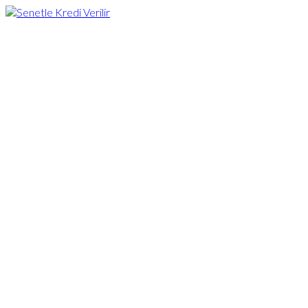
Senetle Kredi
Takip Ediniz