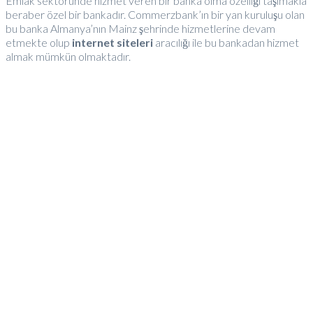
Emlak sektöründe hizmet veren bir banka olma özelliği taşımakla
beraber özel bir bankadır. Commerzbank’ın bir yan kuruluşu olan
bu banka Almanya’nın Mainz şehrinde hizmetlerine devam
etmekte olup
internet siteleri
aracılığı ile bu bankadan hizmet
almak mümkün olmaktadır.